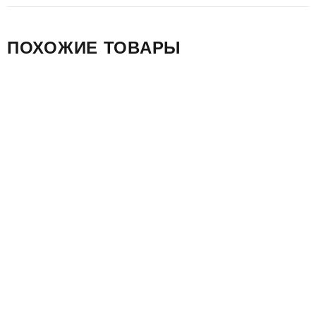
ПОХОЖИЕ ТОВАРЫ
10S-A0301
Установочный комплект для
гарнитур Sena 10S