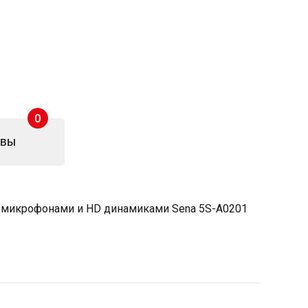
0
ывы
 микрофонами и HD динамиками Sena 5S-A0201