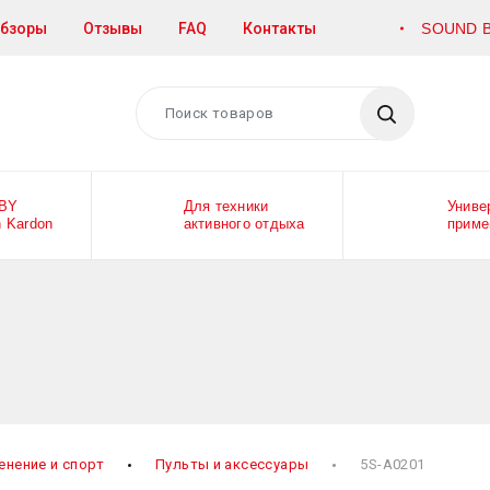
бзоры
Отзывы
FAQ
Контакты
SOUND B
Поиск товаров
Найти
 BY
Для техники
Униве
 Kardon
активного отдыха
приме
енение и спорт
Пульты и аксессуары
5S-A0201