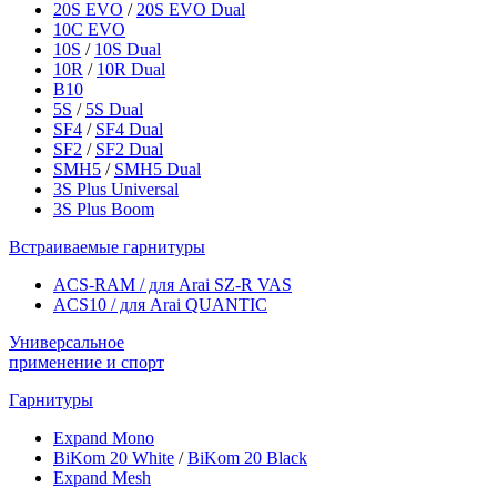
20S EVO
/
20S EVO Dual
10C EVO
10S
/
10S Dual
10R
/
10R Dual
B10
5S
/
5S Dual
SF4
/
SF4 Dual
SF2
/
SF2 Dual
SMH5
/
SMH5 Dual
3S Plus Universal
3S Plus Boom
Встраиваемые гарнитуры
ACS-RAM / для Arai SZ-R VAS
ACS10 / для Arai QUANTIC
Универсальное
применение и спорт
Гарнитуры
Expand Mono
BiKom 20 White
/
BiKom 20 Black
Expand Mesh