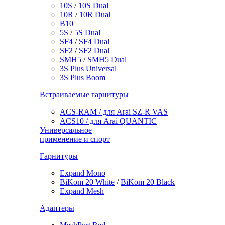
10S
/
10S Dual
10R
/
10R Dual
B10
5S
/
5S Dual
SF4
/
SF4 Dual
SF2
/
SF2 Dual
SMH5
/
SMH5 Dual
3S Plus Universal
3S Plus Boom
Встраиваемые гарнитуры
ACS-RAM / для Arai SZ-R VAS
ACS10 / для Arai QUANTIC
Универсальное
применение и спорт
Гарнитуры
Expand Mono
BiKom 20 White
/
BiKom 20 Black
Expand Mesh
Адаптеры