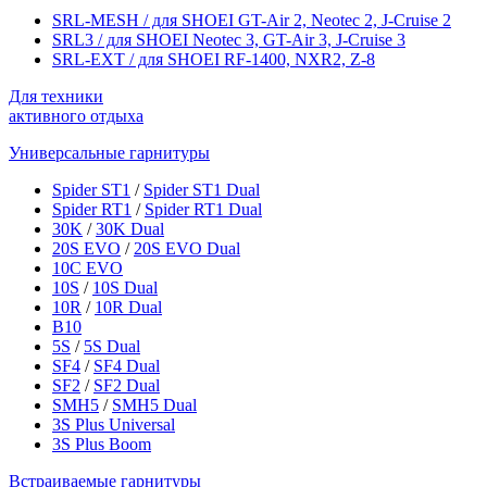
SRL-MESH / для SHOEI GT-Air 2, Neotec 2, J-Cruise 2
SRL3 / для SHOEI Neotec 3, GT-Air 3, J‑Cruise 3
SRL-EXT / для SHOEI RF-1400, NXR2, Z-8
Для техники
активного отдыха
Универсальные гарнитуры
Spider ST1
/
Spider ST1 Dual
Spider RT1
/
Spider RT1 Dual
30K
/
30K Dual
20S EVO
/
20S EVO Dual
10C EVO
10S
/
10S Dual
10R
/
10R Dual
B10
5S
/
5S Dual
SF4
/
SF4 Dual
SF2
/
SF2 Dual
SMH5
/
SMH5 Dual
3S Plus Universal
3S Plus Boom
Встраиваемые гарнитуры