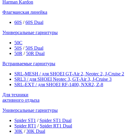
Harman Kardon
Флагманская линейка
60S
/
60S Dual
Универсальные гарнитуры
50C
50S
/
50S Dual
50R
/
50R Dual
Встраиваемые гарнитуры
SRL-MESH / для SHOEI GT-Air 2, Neotec 2, J-Cruise 2
SRL3 / для SHOEI Neotec 3, GT-Air 3, J‑Cruise 3
SRL-EXT / для SHOEI RF-1400, NXR2, Z-8
Для техники
активного отдыха
Универсальные гарнитуры
Spider ST1
/
Spider ST1 Dual
Spider RT1
/
Spider RT1 Dual
30K
/
30K Dual