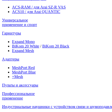
ACS-RAM / для Arai SZ-R VAS
ACS10 / для Arai QUANTIC
Универсальное
применение и спорт
Гарнитуры
Expand Mono
BiKom 20 White
/
BiKom 20 Black
Expand Mesh
Адаптеры
MeshPort Red
MeshPort Blue
+Mesh
Пульты и аксессуары
Профессиональное
применение
Индустриальные наушники с устройством связи и шумоподавл