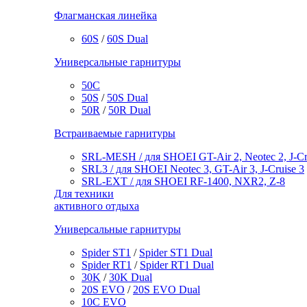
Флагманская линейка
60S
/
60S Dual
Универсальные гарнитуры
50C
50S
/
50S Dual
50R
/
50R Dual
Встраиваемые гарнитуры
SRL-MESH / для SHOEI GT-Air 2, Neotec 2, J-Cr
SRL3 / для SHOEI Neotec 3, GT-Air 3, J‑Cruise 3
SRL-EXT / для SHOEI RF-1400, NXR2, Z-8
Для техники
активного отдыха
Универсальные гарнитуры
Spider ST1
/
Spider ST1 Dual
Spider RT1
/
Spider RT1 Dual
30K
/
30K Dual
20S EVO
/
20S EVO Dual
10C EVO