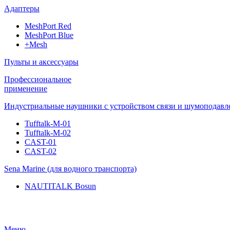
Адаптеры
MeshPort Red
MeshPort Blue
+Mesh
Пульты и аксессуары
Профессиональное
применение
Индустриальные наушники с устройством связи и шумоподавл
Tufftalk-M-01
Tufftalk-M-02
CAST-01
CAST-02
Sena Marine (для водного транспорта)
NAUTITALK Bosun
Меню