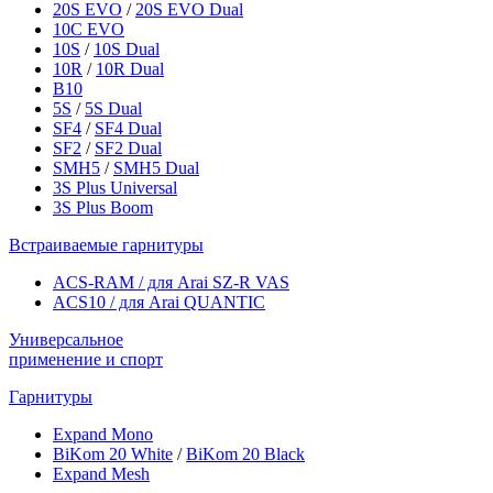
20S EVO
/
20S EVO Dual
10C EVO
10S
/
10S Dual
10R
/
10R Dual
B10
5S
/
5S Dual
SF4
/
SF4 Dual
SF2
/
SF2 Dual
SMH5
/
SMH5 Dual
3S Plus Universal
3S Plus Boom
Встраиваемые гарнитуры
ACS-RAM / для Arai SZ-R VAS
ACS10 / для Arai QUANTIC
Универсальное
применение и спорт
Гарнитуры
Expand Mono
BiKom 20 White
/
BiKom 20 Black
Expand Mesh