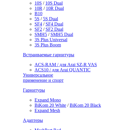
10S
/
10S Dual
10R
/
10R Dual
B10
5S
/
5S Dual
SF4
/
SF4 Dual
SF2
/
SF2 Dual
SMH5
/
SMH5 Dual
3S Plus Universal
3S Plus Boom
Встраиваемые гарнитуры
ACS-RAM / для Arai SZ-R VAS
ACS10 / для Arai QUANTIC
Универсальное
применение и спорт
Гарнитуры
Expand Mono
BiKom 20 White
/
BiKom 20 Black
Expand Mesh
Адаптеры