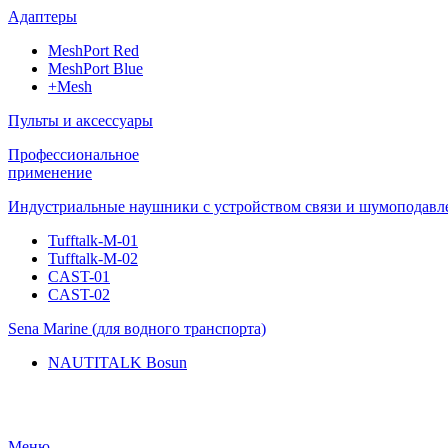
Адаптеры
MeshPort Red
MeshPort Blue
+Mesh
Пульты и аксессуары
Профессиональное
применение
Индустриальные наушники с устройством связи и шумоподавл
Tufftalk-M-01
Tufftalk-M-02
CAST-01
CAST-02
Sena Marine (для водного транспорта)
NAUTITALK Bosun
Меню