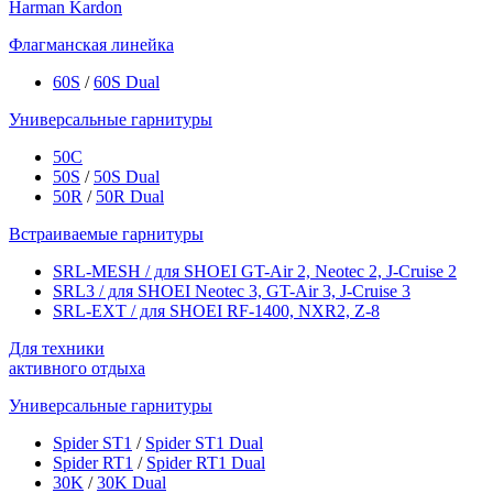
Harman Kardon
Флагманская линейка
60S
/
60S Dual
Универсальные гарнитуры
50C
50S
/
50S Dual
50R
/
50R Dual
Встраиваемые гарнитуры
SRL-MESH / для SHOEI GT-Air 2, Neotec 2, J-Cruise 2
SRL3 / для SHOEI Neotec 3, GT-Air 3, J‑Cruise 3
SRL-EXT / для SHOEI RF-1400, NXR2, Z-8
Для техники
активного отдыха
Универсальные гарнитуры
Spider ST1
/
Spider ST1 Dual
Spider RT1
/
Spider RT1 Dual
30K
/
30K Dual