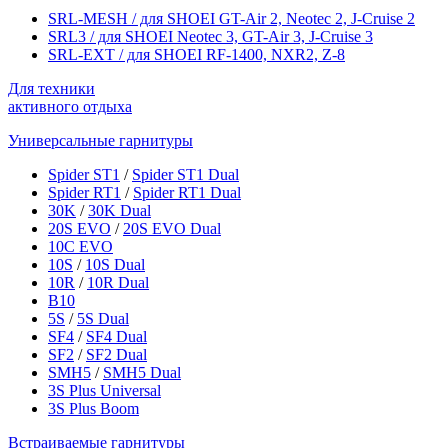
SRL-MESH / для SHOEI GT-Air 2, Neotec 2, J-Cruise 2
SRL3 / для SHOEI Neotec 3, GT-Air 3, J‑Cruise 3
SRL-EXT / для SHOEI RF-1400, NXR2, Z-8
Для техники
активного отдыха
Универсальные гарнитуры
Spider ST1
/
Spider ST1 Dual
Spider RT1
/
Spider RT1 Dual
30K
/
30K Dual
20S EVO
/
20S EVO Dual
10C EVO
10S
/
10S Dual
10R
/
10R Dual
B10
5S
/
5S Dual
SF4
/
SF4 Dual
SF2
/
SF2 Dual
SMH5
/
SMH5 Dual
3S Plus Universal
3S Plus Boom
Встраиваемые гарнитуры