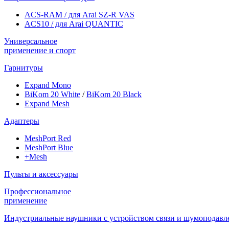
ACS-RAM / для Arai SZ-R VAS
ACS10 / для Arai QUANTIC
Универсальное
применение и спорт
Гарнитуры
Expand Mono
BiKom 20 White
/
BiKom 20 Black
Expand Mesh
Адаптеры
MeshPort Red
MeshPort Blue
+Mesh
Пульты и аксессуары
Профессиональное
применение
Индустриальные наушники с устройством связи и шумоподавл